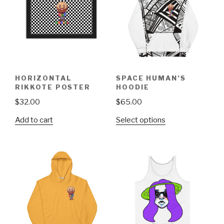
HORIZONTAL
SPACE HUMAN’S
RIKKOTE POSTER
HOODIE
$
32.00
$
65.00
This
Add to cart
Select options
product
has
multiple
variants.
The
options
may
be