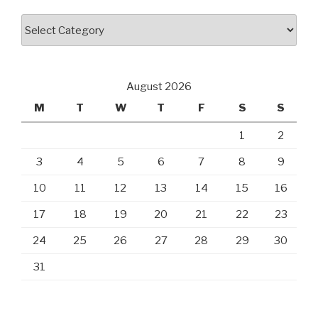
page
My
Journey…
August 2026
M
T
W
T
F
S
S
1
2
3
4
5
6
7
8
9
10
11
12
13
14
15
16
17
18
19
20
21
22
23
24
25
26
27
28
29
30
31