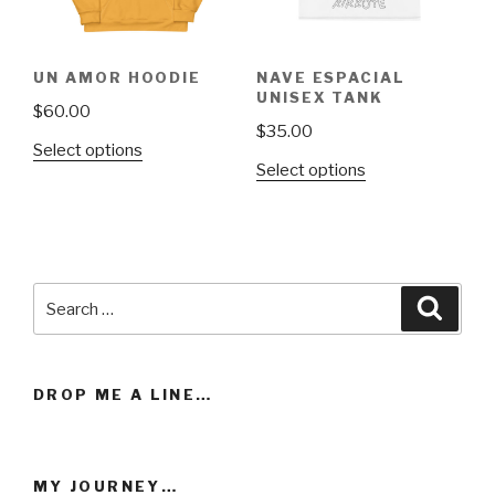
chosen
on
the
UN AMOR HOODIE
NAVE ESPACIAL
product
UNISEX TANK
$
60.00
page
$
35.00
This
Select options
This
Select options
product
product
has
has
multiple
multiple
variants.
variants.
The
Search
The
Searc
options
for:
options
may
may
be
be
chosen
DROP ME A LINE…
chosen
on
on
the
the
product
MY JOURNEY…
product
page