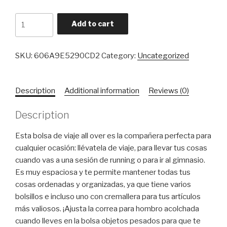
4PC
Add to cart
Bolsa
De
Viaje
SKU:
606A9E5290CD2
Category:
Uncategorized
quantity
Description
Additional information
Reviews (0)
Description
Esta bolsa de viaje all over es la compañera perfecta para
cualquier ocasión: llévatela de viaje, para llevar tus cosas
cuando vas a una sesión de running o para ir al gimnasio.
Es muy espaciosa y te permite mantener todas tus
cosas ordenadas y organizadas, ya que tiene varios
bolsillos e incluso uno con cremallera para tus artículos
más valiosos. ¡Ajusta la correa para hombro acolchada
cuando lleves en la bolsa objetos pesados para que te